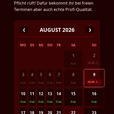
Pflicht ruft! Dafür bekommt ihr bei freien
Terminen aber auch echte Profi-Qualität.
AUGUST 2026
❮
❯
MO
DI
MI
DO
FR
SA
SO
1
2
14:30 -17:30
Frei
3
4
5
6
7
8
9
10:00 -16:00
Frei
Frei
Frei
Frei
Frei
Frei
10
11
12
13
14
15
16
Frei
Frei
Frei
Frei
Frei
Frei
Frei
17
18
19
20
21
22
23