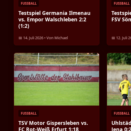
FUSSBALL
FUSSBALL
Testspiel Germania Ilmenau
Testspi
vs. Empor Walschleben 2:2
FSV Söm
(1:2)
📅 14. Juli 2026 • Von Michael
📅 12. Juli
FUSSBALL
FUSSBALL
TSV Motor Gispersleben vs.
Uhlstäd
FC Rot-Weiß Erfurt 1:18
Jena 0: