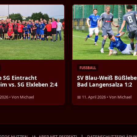
FUSSBALL
e SG Eintracht
SV Blau-Weiß Büßlebe
im vs. SG Elxleben 2:4
Bad Langensalza 1:2
l 2026 • Von Michael
📅 11. April 2026 • Von Michael
|
OTOS NUTZEN – JA, ABER MIT RESPEKT!
DATENSCHUTZERKLÄRU